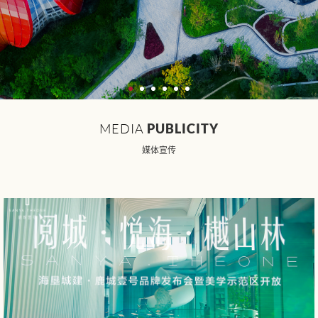
MEDIA
PUBLICITY
媒体宣传