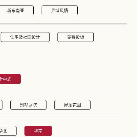
新东南亚
异域风情
住宅及社区设计
竟赛投标
新中式
别墅庭院
屋顶花园
华北
华南