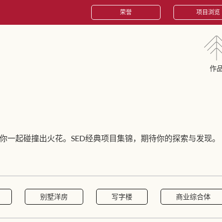
荣誉
项目浏览
作
你一起碰撞出火花。SED经典项目集锦，期待你的探索与发现。
别墅洋房
写字楼
商业综合体