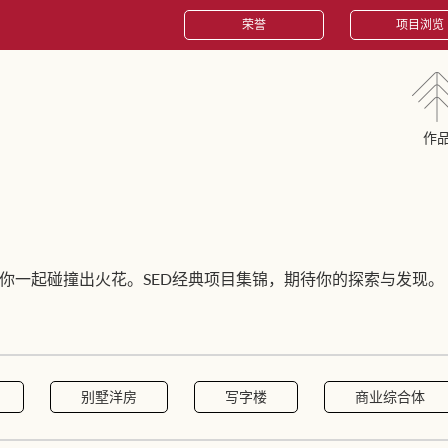
荣誉
项目浏览
作
你一起碰撞出火花。SED经典项目集锦，期待你的探索与发现。
别墅洋房
写字楼
商业综合体