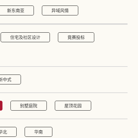
新东南亚
异域风情
住宅及社区设计
竟赛投标
新中式
别墅庭院
屋顶花园
华北
华南