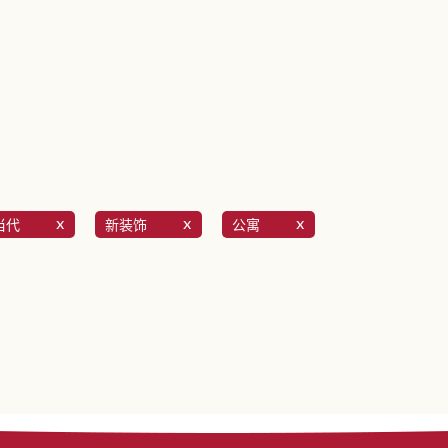
当代
新装饰
公寓