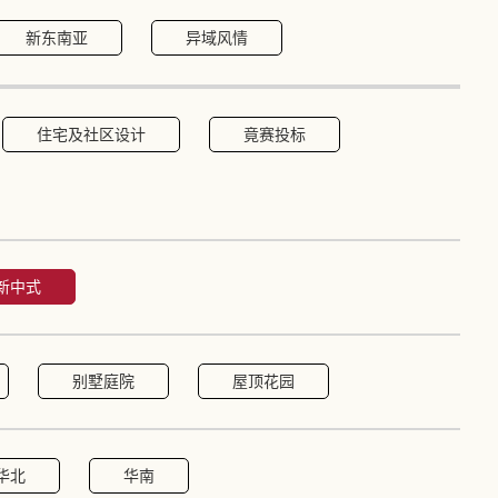
新东南亚
异域风情
住宅及社区设计
竟赛投标
新中式
别墅庭院
屋顶花园
华北
华南