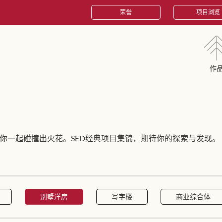
荣誉
项目浏览
作
你一起碰撞出火花。SED经典项目集锦，期待你的探索与发现。
别墅洋房
写字楼
商业综合体