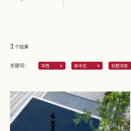
1
个结果
关键词：
华西
新中式
别墅洋房