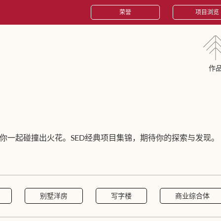
荣誉
项目浏览
作
你一起碰撞出火花。SED经典项目集锦，期待你的探索与发现。
别墅洋房
写字楼
商业综合体