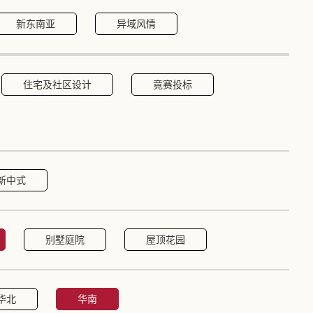
新东南亚
异域风情
住宅及社区设计
竟赛投标
新中式
别墅庭院
屋顶花园
华北
华南