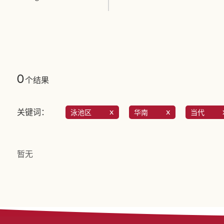
0
个结果
关键词：
泳池区
华南
当代
暂无