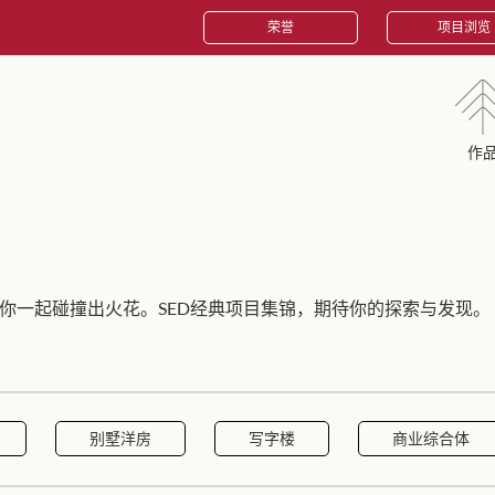
荣誉
项目浏览
作
你一起碰撞出火花。SED经典项目集锦，期待你的探索与发现。
别墅洋房
写字楼
商业综合体