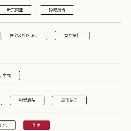
新东南亚
异域风情
住宅及社区设计
竟赛投标
新中式
别墅庭院
屋顶花园
华北
华南