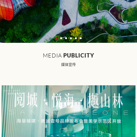
MEDIA
PUBLICITY
媒体宣传