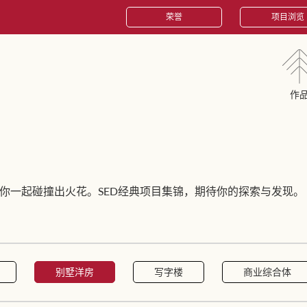
荣誉
项目浏览
作
你一起碰撞出火花。SED经典项目集锦，期待你的探索与发现。
别墅洋房
写字楼
商业综合体