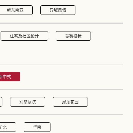
新东南亚
异域风情
住宅及社区设计
竟赛投标
新中式
别墅庭院
屋顶花园
华北
华南